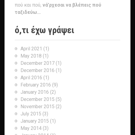
πού και πού,
νά’ρχεσαι να βλέπεις πού
ταξιδεύω...
ό,τι έχω γράψει
April 2021
(1)
May 2018
(1)
December 2017
(1)
December 2016
(1)
April 2016
(1)
February 2016
(9)
January 2016
(2)
December 2015
(5)
November 2015
(2)
July 2015
(3)
January 2015
(1)
May 2014
(3)