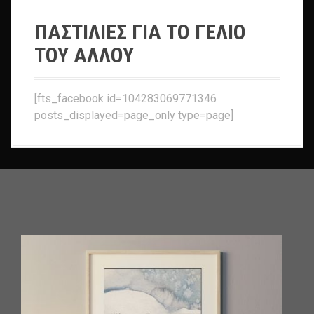
ΠΑΣΤΙΛΙΕΣ ΓΙΑ ΤΟ ΓΕΛΙΟ
ΤΟΥ ΑΛΛΟΥ
[fts_facebook id=104283069771346
posts_displayed=page_only type=page]