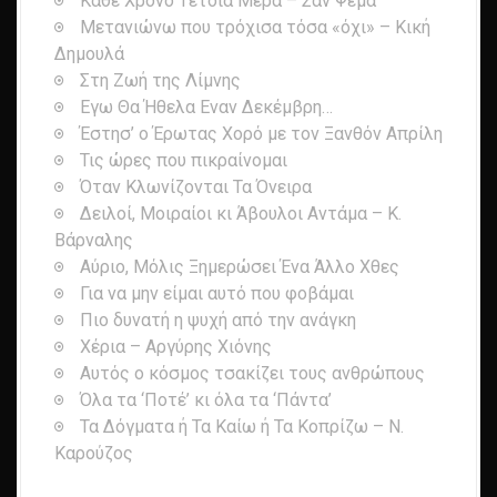
Κάθε Χρόνο Τέτοια Μέρα – Σαν Ψέμα
Μετανιώνω που τρόχισα τόσα «όχι» – Κική
Δημουλά
Στη Ζωή της Λίμνης
Εγω Θα Ήθελα Εναν Δεκέμβρη…
Έστησ’ ο Έρωτας Χορό με τον Ξανθόν Απρίλη
Τις ώρες που πικραίνομαι
Όταν Κλωνίζονται Τα Όνειρα
Δειλοί, Μοιραίοι κι Άβουλοι Αντάμα – Κ.
Βάρναλης
Αύριο, Μόλις Ξημερώσει Ένα Άλλο Χθες
Για να μην είμαι αυτό που φοβάμαι
Πιο δυνατή η ψυχή από την ανάγκη
Χέρια – Αργύρης Χιόνης
Αυτός ο κόσμος τσακίζει τους ανθρώπους
Όλα τα ‘Ποτέ’ κι όλα τα ‘Πάντα’
Τα Δόγματα ή Τα Καίω ή Τα Κοπρίζω – Ν.
Καρούζος