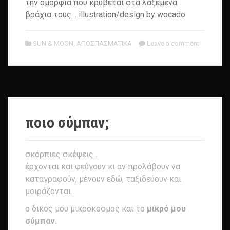
την ομορφιά που κρύβεται στα λαξεμένα
βράχια τους… illustration/design by wocado
SUN & MOON
,
ΑΠΟΣΠΑΣΜΑΤΙΚΑ
Leave a comment
ποιο σύμπαν;
σκόρπιες σκέψεις…
έρχονται και φεύγουν κι αν προλάβουν να
καταγραφούν, μένουν εδώ, ταξιδεύουν και
μοιράζονται.
ο δικός μου μικρόκοσμος και το
μικρό μου
σύμπαν.