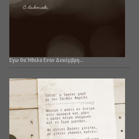
Εγω Θα Ήθελα Εναν Δεκέμβρη…