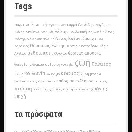
Tags
Απρίλης
maya lavda
Έρνεστ Χέμινγουεϊ
Αννα Καρρά
Αργύρης
Ελύτης
Χιόνης
Διονύσιος Σολωμός
Κεμάλ
Κική Δημουλά
Κώστας
Νίκος Καζαντζάκης
Μόντης
Μάνος Χατζηδάκις
Νίκος
Οδυσσέας Ελύτης
Καρούζος
Φιοντορ Ντοστογιέφσκι
Χάρις
άνθρωποι
έρωτας
απουσία
Αλεξίου
άνθρωπος
ζωή
θάνατος
δεκέμβρης
δόγματα
επιθυμίες
ευτυχία
κόσμος
κοινωνία
θλίψη
κουράγιο
λίμνη
μοναξιά
παθος
πανσέληνος
μπουκόφσκι
οργασμός
πάντα
πατέρας
ποίηση
χρόνος
ποτέ
σπουργιτάκια
χέρια
χριστούγεννα
ψυχή
τα πρόσφατα