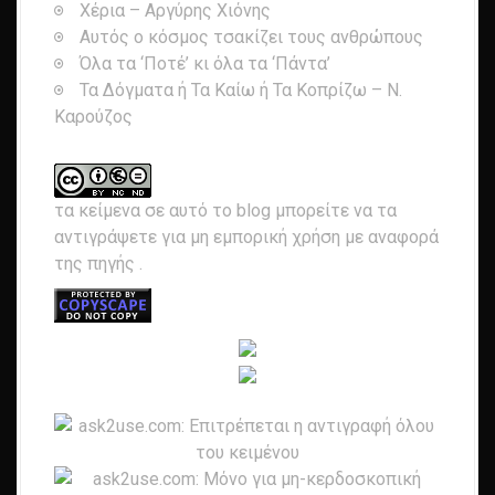
Χέρια – Αργύρης Χιόνης
Αυτός ο κόσμος τσακίζει τους ανθρώπους
Όλα τα ‘Ποτέ’ κι όλα τα ‘Πάντα’
Τα Δόγματα ή Τα Καίω ή Τα Κοπρίζω – Ν.
Καρούζος
τα κείμενα σε αυτό το blog μπορείτε να τα
αντιγράψετε για μη εμπορική χρήση με αναφορά
της πηγής
.