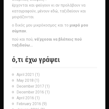
έρχονται και φεύγουν κι αν προλάβουν να
καταγραφούν, μένουν εδώ, ταξιδεύουν και
μοιράζονται.
ο δικός μου μικρόκοσμος και το
μικρό μου
σύμπαν.
πού και πού,
νά’ρχεσαι να βλέπεις πού
ταξιδεύω...
ό,τι έχω γράψει
April 2021
(1)
May 2018
(1)
December 2017
(1)
December 2016
(1)
April 2016
(1)
February 2016
(9)