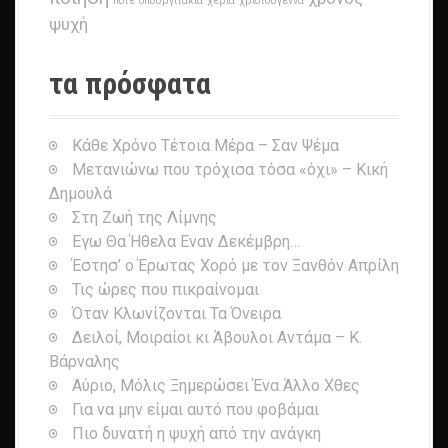
ποτέ
σπουργιτάκια
χέρια
χριστούγεννα
ψυχή
τα πρόσφατα
Κάθε Χρόνο Τέτοια Μέρα – Σαν Ψέμα
Μετανιώνω που τρόχισα τόσα «όχι» – Κική
Δημουλά
Στη Ζωή της Λίμνης
Εγω Θα Ήθελα Εναν Δεκέμβρη…
Έστησ’ ο Έρωτας Χορό με τον Ξανθόν Απρίλη
Τις ώρες που πικραίνομαι
Όταν Κλωνίζονται Τα Όνειρα
Δειλοί, Μοιραίοι κι Άβουλοι Αντάμα – Κ.
Βάρναλης
Αύριο, Μόλις Ξημερώσει Ένα Άλλο Χθες
Για να μην είμαι αυτό που φοβάμαι
Πιο δυνατή η ψυχή από την ανάγκη