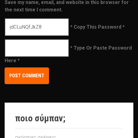
Save my name, email, and website in this browser for
the next time I comment.
* Copy This Password *
* Type Or Paste Password
Here *
ποιο σύμπαν;
σκόρπιες σκέψεις…