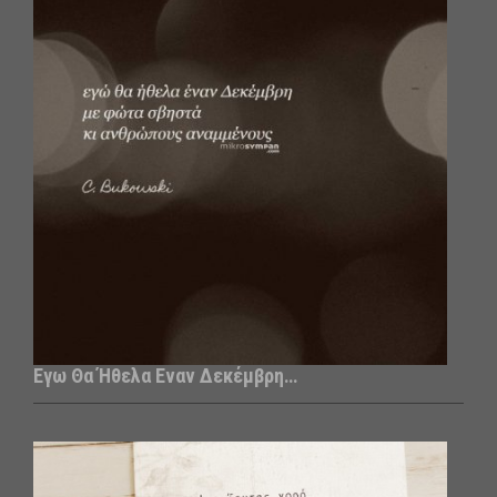
Εγω Θα Ήθελα Εναν Δεκέμβρη…