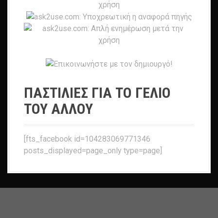
ΠΑΣΤΙΛΙΕΣ ΓΙΑ ΤΟ ΓΕΛΙΟ
ΤΟΥ ΑΛΛΟΥ
[fts_facebook id=104283069771346
posts_displayed=page_only type=page]