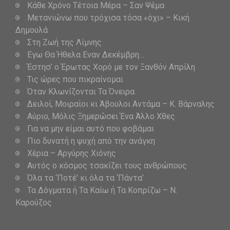
Κάθε Χρόνο Τέτοια Μέρα – Σαν Ψέμα
Μετανιώνω που τρόχισα τόσα «όχι» – Κική
Δημουλά
Στη Ζωή της Λίμνης
Εγω Θα Ήθελα Εναν Δεκέμβρη…
Έστησ’ ο Έρωτας Χορό με τον Ξανθόν Απρίλη
Τις ώρες που πικραίνομαι
Όταν Κλωνίζονται Τα Όνειρα
Δειλοί, Μοιραίοι κι Άβουλοι Αντάμα – Κ. Βάρναλης
Αύριο, Μόλις Ξημερώσει Ένα Άλλο Χθες
Για να μην είμαι αυτό που φοβάμαι
Πιο δυνατή η ψυχή από την ανάγκη
Χέρια – Αργύρης Χιόνης
Αυτός ο κόσμος τσακίζει τους ανθρώπους
Όλα τα ‘Ποτέ’ κι όλα τα ‘Πάντα’
Τα Δόγματα ή Τα Καίω ή Τα Κοπρίζω – Ν.
Καρούζος