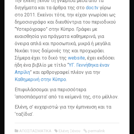
Την Ελένη Ξένου τη γνώρισα μέσα από τα
διηγήματα και τα άρθρα της στο
doc.tv
γύρω
στο 2011. Εκείνοι τότε, την είχαν γνωρίσει ως
δημοσιογράφο και διευθύντρια του περιοδικού
“Υστερόγραφο” στην Κύπρο. Γράφει με
ευαισθησία για πράγματα καθημερινά, για
όνειρα απλά και προσωπικά, μικρά ή μεγάλα.
Νικάει τους δαίμονές της και προχωράει.
Σήμερα έχει το δικό της
website
, έχει εκδόσει
ήδη ένα βιβλίο με τίτλο “
ΥΓ. Γεννήθηκα έναν
Απρίλη
” και αρθρογραφεί πλέον για την
Καθημερινή στην Κύπρο
.
Επιφυλάσσομαι για περισσότερα
‘αποσπάσματα’ από τα κείμενά της, στο μέλλον.
Ελένη, σ’ ευχαριστώ για την έμπνευση και τα
‘ταξίδια’.
ΑΠΟΣΠΑΣΜΑΤΙΚΑ
Ελένη Ξένου
permalink