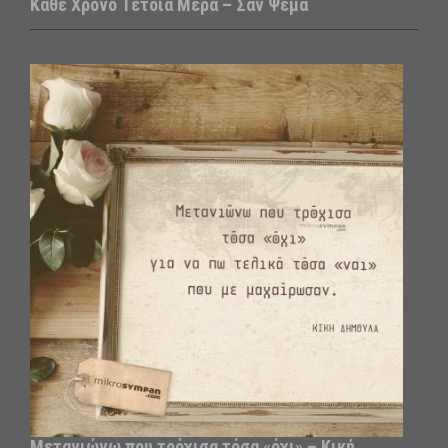
Κάθε Χρόνο Τέτοια Μέρα – Σαν Ψέμα
Μετανιώνω που τρόχισα τόσα «όχι» – Κική