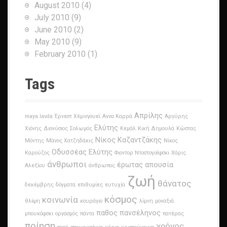
August 2010
(4)
July 2010
(9)
June 2010
(2)
May 2010
(9)
February 2010
(1)
Tags
Απρίλης
maya lavda
Έρνεστ Χέμινγουεϊ
Αννα Καρρά
Αργύρης
Ελύτης
Χιόνης
Διονύσιος Σολωμός
Κεμάλ
Κική Δημουλά
Κώστας
Νίκος Καζαντζάκης
Μόντης
Μάνος Χατζηδάκις
Νίκος
Οδυσσέας Ελύτης
Καρούζος
Φιοντορ Ντοστογιέφσκι
Χάρις
άνθρωποι
έρωτας
απουσία
Αλεξίου
άνθρωπος
ζωή
θάνατος
δεκέμβρης
δόγματα
επιθυμίες
ευτυχία
κόσμος
κοινωνία
θλίψη
κουράγιο
λίμνη
μοναξιά
παθος
πανσέληνος
μπουκόφσκι
οργασμός
πάντα
πατέρας
ποίηση
χρόνος