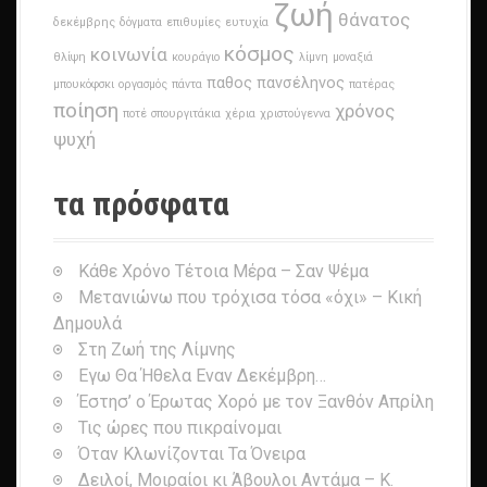
ζωή
θάνατος
δεκέμβρης
δόγματα
επιθυμίες
ευτυχία
κόσμος
κοινωνία
θλίψη
κουράγιο
λίμνη
μοναξιά
παθος
πανσέληνος
μπουκόφσκι
οργασμός
πάντα
πατέρας
ποίηση
χρόνος
ποτέ
σπουργιτάκια
χέρια
χριστούγεννα
ψυχή
τα πρόσφατα
Κάθε Χρόνο Τέτοια Μέρα – Σαν Ψέμα
Μετανιώνω που τρόχισα τόσα «όχι» – Κική
Δημουλά
Στη Ζωή της Λίμνης
Εγω Θα Ήθελα Εναν Δεκέμβρη…
Έστησ’ ο Έρωτας Χορό με τον Ξανθόν Απρίλη
Τις ώρες που πικραίνομαι
Όταν Κλωνίζονται Τα Όνειρα
Δειλοί, Μοιραίοι κι Άβουλοι Αντάμα – Κ.