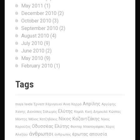
May 2011
(1)
December 2010
(2)
October 2010
(3)
September 2010
(2)
August 2010
(4)
July 2010
(9)
June 2010
(2)
May 2010
(9)
February 2010
(1)
Tags
Απρίλης
maya lavda
Έρνεστ Χέμινγουεϊ
Αννα Καρρά
Αργύρης
Ελύτης
Χιόνης
Διονύσιος Σολωμός
Κεμάλ
Κική Δημουλά
Κώστας
Νίκος Καζαντζάκης
Μόντης
Μάνος Χατζηδάκις
Νίκος
Οδυσσέας Ελύτης
Καρούζος
Φιοντορ Ντοστογιέφσκι
Χάρις
άνθρωποι
έρωτας
απουσία
Αλεξίου
άνθρωπος