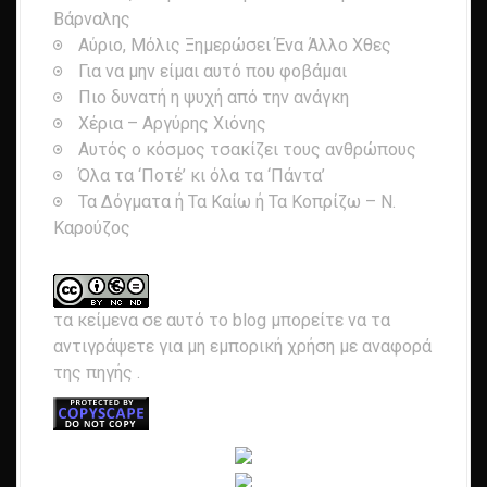
Βάρναλης
Αύριο, Μόλις Ξημερώσει Ένα Άλλο Χθες
Για να μην είμαι αυτό που φοβάμαι
Πιο δυνατή η ψυχή από την ανάγκη
Χέρια – Αργύρης Χιόνης
Αυτός ο κόσμος τσακίζει τους ανθρώπους
Όλα τα ‘Ποτέ’ κι όλα τα ‘Πάντα’
Τα Δόγματα ή Τα Καίω ή Τα Κοπρίζω – Ν.
Καρούζος
τα κείμενα σε αυτό το blog μπορείτε να τα
αντιγράψετε για μη εμπορική χρήση με αναφορά
της πηγής
.