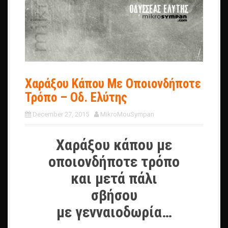
Χαράξου Κάπου Με Οποιονδήποτε
Τρόπο – Οδ. Ελύτης
December 27, 2015
MikroMouSympan
Χαράξου κάπου με
οποιονδήποτε τρόπο
και μετά πάλι
σβήσου
με γενναιοδωρία…