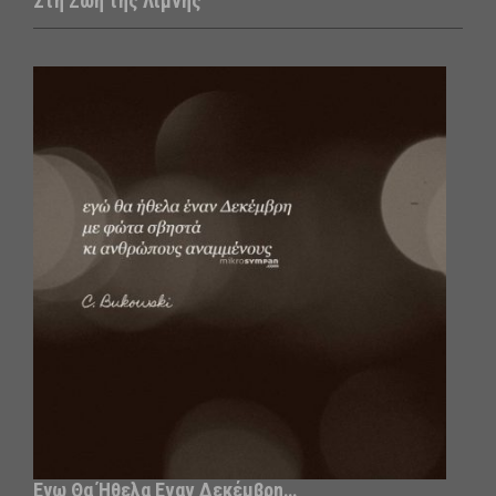
Στη Ζωή της Λίμνης
Εγω Θα Ήθελα Εναν Δεκέμβρη…