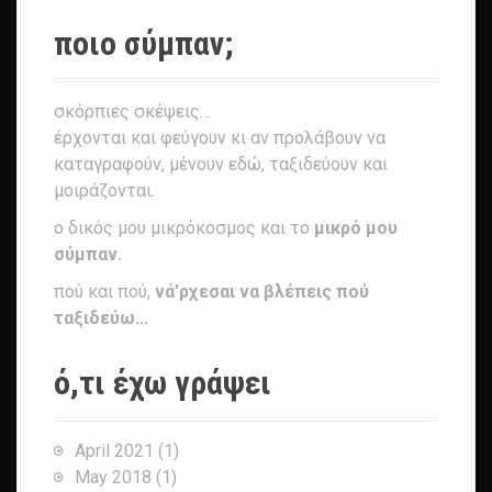
ποιο σύμπαν;
σκόρπιες σκέψεις…
έρχονται και φεύγουν κι αν προλάβουν να
καταγραφούν, μένουν εδώ, ταξιδεύουν και
μοιράζονται.
ο δικός μου μικρόκοσμος και το
μικρό μου
σύμπαν.
πού και πού,
νά’ρχεσαι να βλέπεις πού
ταξιδεύω...
ό,τι έχω γράψει
April 2021
(1)
May 2018
(1)