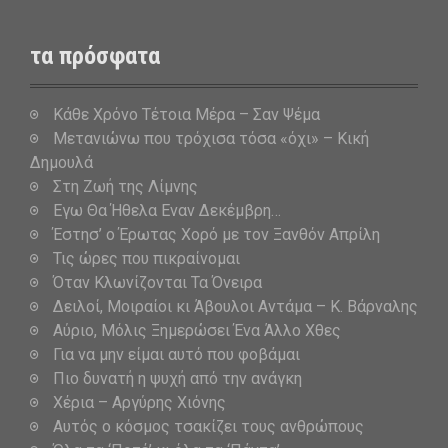
τα πρόσφατα
Κάθε Χρόνο Τέτοια Μέρα – Σαν Ψέμα
Μετανιώνω που τρόχισα τόσα «όχι» – Κική
Δημουλά
Στη Ζωή της Λίμνης
Εγω Θα Ήθελα Εναν Δεκέμβρη…
Έστησ’ ο Έρωτας Χορό με τον Ξανθόν Απρίλη
Τις ώρες που πικραίνομαι
Όταν Κλωνίζονται Τα Όνειρα
Δειλοί, Μοιραίοι κι Άβουλοι Αντάμα – Κ. Βάρναλης
Αύριο, Μόλις Ξημερώσει Ένα Άλλο Χθες
Για να μην είμαι αυτό που φοβάμαι
Πιο δυνατή η ψυχή από την ανάγκη
Χέρια – Αργύρης Χιόνης
Αυτός ο κόσμος τσακίζει τους ανθρώπους