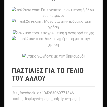
ΠΑΣΤΙΛΙΕΣ ΓΙΑ ΤΟ ΓΕΛΙΟ
ΤΟΥ ΑΛΛΟΥ
[fts_facebook id=104283069771346
posts_displayed=page_only type=page]