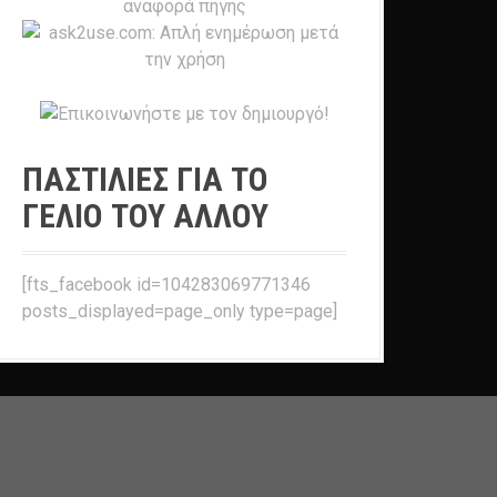
ΠΑΣΤΙΛΙΕΣ ΓΙΑ ΤΟ
ΓΕΛΙΟ ΤΟΥ ΑΛΛΟΥ
[fts_facebook id=104283069771346
posts_displayed=page_only type=page]