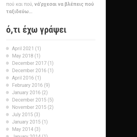
πού και πού,
νά’ρχεσαι να βλέπεις πού
ταξιδεύω...
ό,τι έχω γράψει
April 2021
(1)
May 2018
(1)
December 2017
(1)
December 2016
(1)
April 2016
(1)
February 2016
(9)
January 2016
(2)
December 2015
(5)
November 2015
(2)
July 2015
(3)
January 2015
(1)
May 2014
(3)
January 2014
(1)