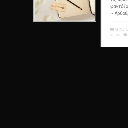
φαντάζο
~ Αρθο
ΑΠΟΣΠ
ώρες