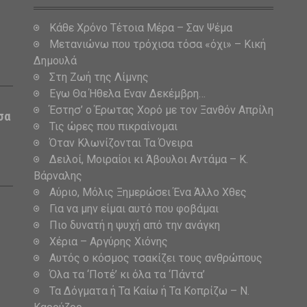
Κάθε Χρόνο Τέτοια Μέρα – Σαν Ψέμα
Μετανιώνω που τρόχισα τόσα «όχι» – Κική
Δημουλά
Στη Ζωή της Λίμνης
Εγω Θα Ήθελα Εναν Δεκέμβρη…
Έστησ’ ο Έρωτας Χορό με τον Ξανθόν Απρίλη
σα
Τις ώρες που πικραίνομαι
Όταν Κλωνίζονται Τα Όνειρα
Δειλοί, Μοιραίοι κι Άβουλοι Αντάμα – Κ.
Βάρναλης
Αύριο, Μόλις Ξημερώσει Ένα Άλλο Χθες
Για να μην είμαι αυτό που φοβάμαι
Πιο δυνατή η ψυχή από την ανάγκη
Χέρια – Αργύρης Χιόνης
Αυτός ο κόσμος τσακίζει τους ανθρώπους
Όλα τα ‘Ποτέ’ κι όλα τα ‘Πάντα’
Τα Δόγματα ή Τα Καίω ή Τα Κοπρίζω – Ν.