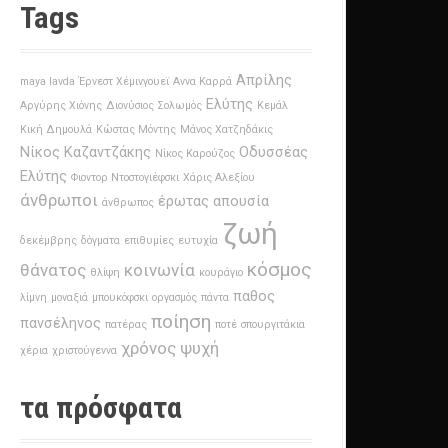
Tags
Απρίλης
maya lavda
Έρνεστ Χέμινγουεϊ
Αννα Καρρά
Ελύτης
Αργύρης Χιόνης
Διονύσιος Σολωμός
Κεμάλ
Κική Δημουλά
Κώστας Μόντης
Μάνος Χατζηδάκις
Νίκος Καζαντζάκης
Οδυσσέας
Νίκος Καρούζος
Ελύτης
Φιοντορ Ντοστογιέφσκι
Χάρις Αλεξίου
άνθρωποι
έρωτας
απουσία
άνθρωπος
ζωή
δεκέμβρης
δόγματα
επιθυμίες
ευτυχία
κόσμος
θάνατος
κοινωνία
θλίψη
κουράγιο
παθος
λίμνη
μοναξιά
μπουκόφσκι
οργασμός
πάντα
ποίηση
πανσέληνος
πατέρας
ποτέ
σπουργιτάκια
χρόνος
ψυχή
χέρια
χριστούγεννα
τα πρόσφατα