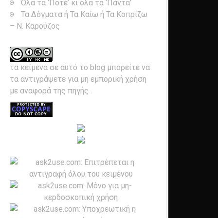
Όλα τα ‘Ποτέ’ κι όλα τα ‘Πάντα’
Τα Δόγματα ή Τα Καίω ή Τα Κοπρίζω
– Ν. Καρούζος
τα κείμενα σε αυτό το blog μπορείτε να
τα αντιγράψετε για μη εμπορική χρήση
με αναφορά της πηγής
.