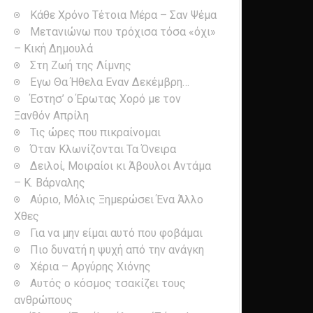
Κάθε Χρόνο Τέτοια Μέρα – Σαν Ψέμα
Μετανιώνω που τρόχισα τόσα «όχι»
– Κική Δημουλά
Στη Ζωή της Λίμνης
Εγω Θα Ήθελα Εναν Δεκέμβρη…
Έστησ’ ο Έρωτας Χορό με τον
Ξανθόν Απρίλη
Τις ώρες που πικραίνομαι
Όταν Κλωνίζονται Τα Όνειρα
Δειλοί, Μοιραίοι κι Άβουλοι Αντάμα
– Κ. Βάρναλης
Αύριο, Μόλις Ξημερώσει Ένα Άλλο
Χθες
Για να μην είμαι αυτό που φοβάμαι
Πιο δυνατή η ψυχή από την ανάγκη
Χέρια – Αργύρης Χιόνης
Αυτός ο κόσμος τσακίζει τους
ανθρώπους