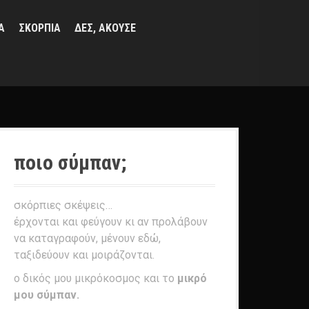
Α
ΣΚΟΡΠΙΑ
ΔΕΣ, ΑΚΟΥΣΕ
ποιο σύμπαν;
σκόρπιες σκέψεις…
έρχονται και φεύγουν κι αν προλάβουν
να καταγραφούν, μένουν εδώ,
ταξιδεύουν και μοιράζονται.
ο δικός μου μικρόκοσμος και το
μικρό
μου σύμπαν.