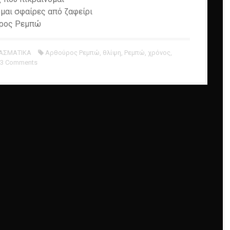
μαι σφαίρες από ζαφείρι
ύρος Ρεμπώ
ΑΣΜΑΤΙΚΑ
Αρθούρος Ρεμπώ
,
θλίψη
,
Ρεμπώ
,
χρόνος
,
3 Comments